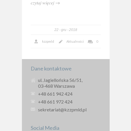
czytaj więcej →
22
gru
2018
kzzpmld
Aktualności
0
Dane kontaktowe
ul. Jagiellońska 56/51,
03-468 Warszawa
+48 661 942 424
+48 661 972 424
sekretariat@kzzpmld.pl
Social Media