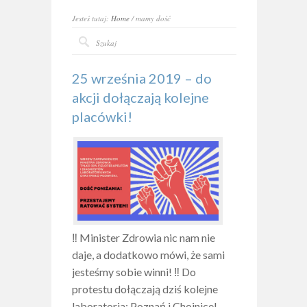
Jesteś tutaj:
Home
/ mamy dość
25 września 2019 – do
akcji dołączają kolejne
placówki!
‼️ Minister Zdrowia nic nam nie
daje, a dodatkowo mówi, że sami
jesteśmy sobie winni! ‼️ Do
protestu dołączają dziś kolejne
laboratoria: Poznań i Chojnice!