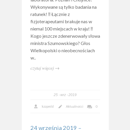
Wykonywane są tylko badania na
ratunek! ‼️ Łącznie z
fizjoterapeutami brakuje nas w
niemal 100 miejscach w kraju! ‼️
Kogo jeszcze zdenerwowały słowa
ministra Szumowskiego? Głos
Wielkopolski o nieobecnościach
w..
czytaj więcej →
25
wrz
2019
kzzpmld
Aktualności
0
24 września 2019 –